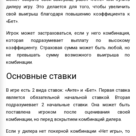
дилеру игру. Это делается для того, чтобы увеличить
свой выигрыш благодаря повышению коэффициента к
«Бет».
Игрок может застраховаться, если у него комбинация,
которая подразумевает выплату по высокому
коэффициенту. Страховая сумма может быть любой, но
не превышать сумму возможного выигрыша по
комбинации.
Основные ставки
В игре есть 2 вида ставок: «Анте» и «Бет». Первая ставка
является обязательной начальной ставкой. Вторая
подразумевает 2 начальные ставки. Она может быть
поставлена игроком после оценивания своей
комбинации, но перед вскрытием комбинаций дилера.
Если у дилера нет покерной комбинации «Нет игры», то