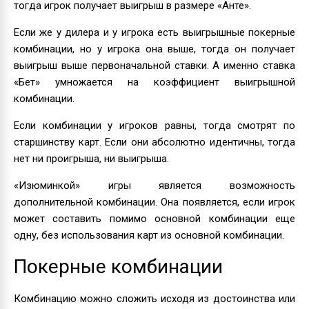
тогда игрок получает выигрыш в размере «Анте».
Если же у дилера и у игрока есть выигрышные покерные
комбинации, но у игрока она выше, тогда он получает
выигрыш выше первоначальной ставки. А именно ставка
«Бет» умножается на коэффициент выигрышной
комбинации.
Если комбинации у игроков равны, тогда смотрят по
старшинству карт. Если они абсолютно идентичны, тогда
нет ни проигрыша, ни выигрыша.
«Изюминкой» игры является возможность
дополнительной комбинации. Она появляется, если игрок
может составить помимо основной комбинации еще
одну, без использования карт из основной комбинации.
Покерные комбинации
Комбинацию можно сложить исходя из достоинства или