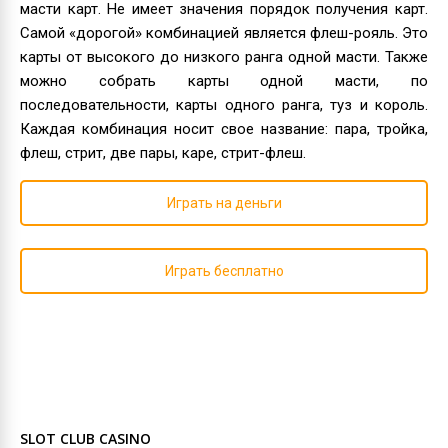
масти карт. Не имеет значения порядок получения карт.
Самой «дорогой» комбинацией является флеш-рояль. Это
карты от высокого до низкого ранга одной масти. Также
можно собрать карты одной масти, по
последовательности, карты одного ранга, туз и король.
Каждая комбинация носит свое название: пара, тройка,
флеш, стрит, две пары, каре, стрит-флеш.
Играть на деньги
Играть бесплатно
SLOT CLUB CASINO