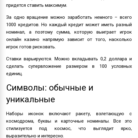
придется ставить максимум.
За одно вращение можно заработать немного – всего
1000 кредитов. Но каждый кредит может иметь разный
номинал, а поэтому сумма, которую выиграет игрок
онлайн казино напрямую зависит от того, насколько
игрок готов рисковать.
Ставки варьируются. Можно вкладывать 0,2 доллара и
сделать супервложение размером в 100 условных
единиц.
Символы: обычные и
уникальные
Наборы иконок включают ракету, взлетающую с
космодрома, буквы и карточные номиналы. Все это
стилизуется под космос, что выглядит ярко,
выразительно и интересно.