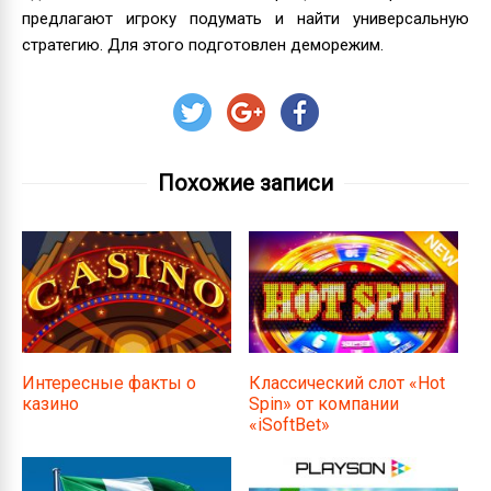
предлагают игроку подумать и найти универсальную
стратегию. Для этого подготовлен деморежим.
Похожие записи
Интересные факты о
Классический слот «Hot
казино
Spin» от компании
«iSoftBet»