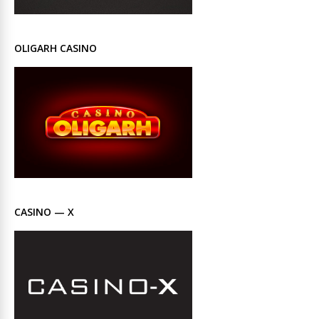
OLIGARH CASINO
CASINO — X