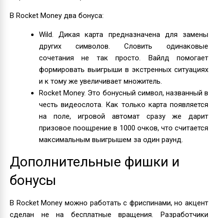
В Rocket Money два бонуса:
Wild. Дикая карта предназначена для замены
других символов. Словить одинаковые
сочетания не так просто. Вайлд помогает
формировать выигрыши в экстренных ситуациях
и к тому же увеличивает множитель.
Rocket Money. Это бонусный символ, названный в
честь видеослота. Как только карта появляется
на поле, игровой автомат сразу же дарит
призовое поощрение в 1000 очков, что считается
максимальным выигрышем за один раунд.
Дополнительные фишки и
бонусы
В Rocket Money можно работать с фриспинами, но акцент
сделан не на бесплатные вращения. Разработчики