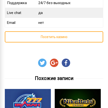
Поддержка
24/7 без выходных
Live chat
да
Email
нет
Посетить казино
Похожие записи