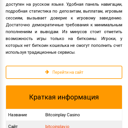
доступен на русском языке. Удобная панель навигации,
подробная статистика по депозитам, выплатам, игровым
сессиям, вызывает доверие к игровому заведению.
Достаточно демократичные требования к минимальным
пополнениям и выводам. Из минусов стоит отметить
возможность игры только на биткоины. Игроки, у
которых нет биткоин кошелька не смогут пополнить счет
используя традиционные сервисы.
Перейти на сайт
Краткая информация
Название
Bitcoinplay Casino
Сайт
bitcoinplay.io