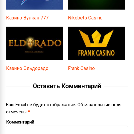
Казино Вулкан 777
Nikebets Casino
Казино Эльдорадо
Frank Casino
Оставить Комментарий
Ваш Email не будет отображаться.Объязательные поля
отмечены
*
Комментарий