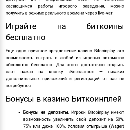
касающимся работы игрового заведения, можно
получить в режиме реального времени через live-чат.
Играйте на биткоины
бесплатно
Еще одно приятное предложение казино Bitcoinplay, это
возможность сыграть в любой из игровых автоматов
абсолютно бесплатно. Для этого достаточно открыть
слот нажав на кнопку «Бесплатно» — никаких
дополнительных приложений и регистраций от вас не
потребуется.
Бонусы в казино Биткоинплей
Бонусы на депозиты.
Игроки Bitcoinplay имеют
возможность увеличить свой депозит на 50%,
75% или даже 100%. Условия отыгрыша (Wager)