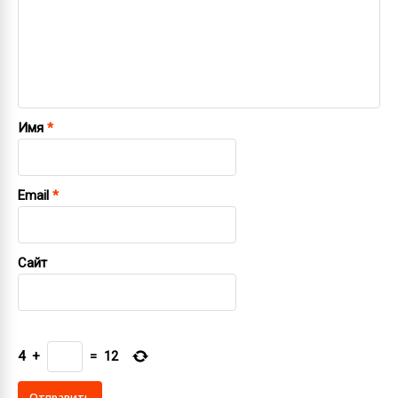
Имя
*
Email
*
Сайт
4
+
=
12