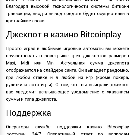
Благодаря высокой технологичности системы биткоин
транзакций, ввод и вывод средств будет осуществлен в
кротчайшие сроки.
Джекпот в казино Bitcoinplay
Просто играя в любимые игровые автоматы вы можете
поучаствовать в розыгрыше трех джекпотов размеров
Maxi, Midi или Mini. Актуальная сумма джекпота
отображается на слайдере сайта. Он выпадает рандомно,
при любой ставке и в любой из игр (кроме покера,
рулетки и лото-игры). О том, что вы выиграли джекпот
вас уведомит всплывающее уведомление с указанием
суммы и типа джекпота.
Поддержка
Операторы службы поддержки казино Bitcoinplay
доступны 24/7. Оперативный ответ по вопросам