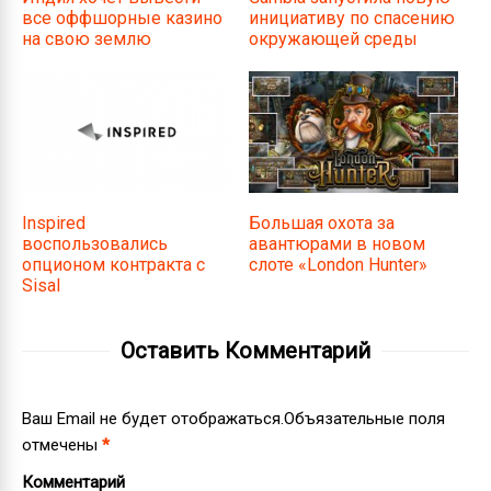
все оффшорные казино
инициативу по спасению
на свою землю
окружающей среды
Inspired
Большая охота за
воспользовались
авантюрами в новом
опционом контракта с
слоте «London Hunter»
Sisal
Оставить Комментарий
Ваш Email не будет отображаться.Объязательные поля
отмечены
*
Комментарий