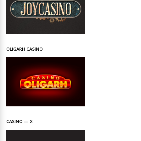
OLIGARH CASINO
CASINO — X