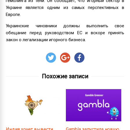
гемблинга из тени. Он сообщает, что игорный сектор в
Украине является одним из самых перспективных в
Европе.
Украинские чиновники должны выполнить свое
обещание перед руководством ЕС и вскоре принять
закон о легализации игорного бизнеса.
Похожие записи
Индия хочет вывести
Gambla запустила новую