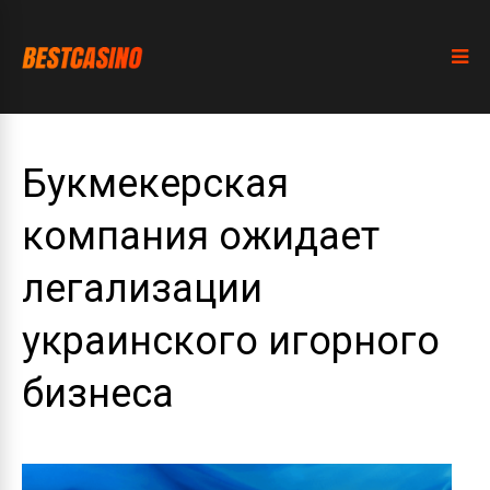
Букмекерская
компания ожидает
легализации
украинского игорного
бизнеса