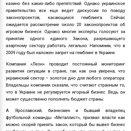
казино без каких-либо препятствий. Однако украинское
правительство все еще ведет дискуссии по поводу
законопроектов, касающихся гемблинга. Сейчас
ожидается рассмотрение около 20 законопроектов об
игровом бизнесе. Однако многие эксперты голосуют за
принятие одного единого Закона, разрешающего
азартному сектору работать легально. Напомним, что в
2009 году был наложен запрет на гемблинг в Украине.
Компания «Леон» проводит постоянный мониторинг
развития ситуации в стране, так как она уверена, что
украинский сектор – золотое дно для любого оператора.
Владельцы компании сказали, что считают странным то,
что в Украине не регулируется игорный бизнес. Ведь он
может существенно пополнять бюджет страны.
А. Ярославский, бизнесмен и бывший владелец
футбольной команды «Металлист», призвал власти как
можно скорей принять закон, который бы вывел бизнес