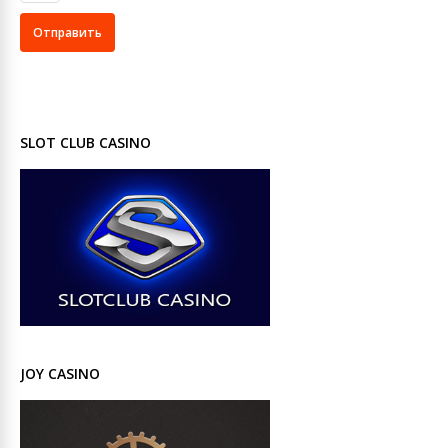
SLOT CLUB CASINO
JOY CASINO