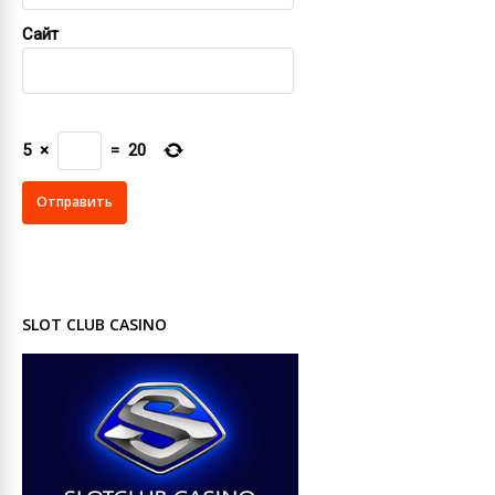
Сайт
5
×
=
20
SLOT CLUB CASINO