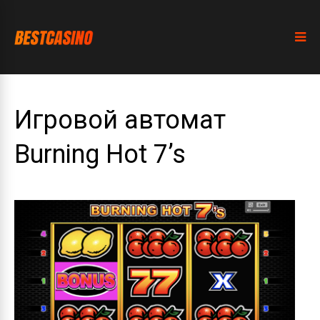
Игровой автомат
Burning Hot 7’s