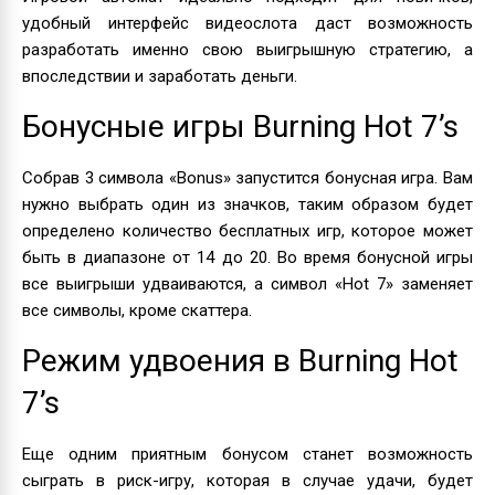
удобный интерфейс видеослота даст возможность
разработать именно свою выигрышную стратегию, а
впоследствии и заработать деньги.
Бонусные игры Burning Hot 7’s
Собрав 3 символа «Bonus» запустится бонусная игра. Вам
нужно выбрать один из значков, таким образом будет
определено количество бесплатных игр, которое может
быть в диапазоне от 14 до 20. Во время бонусной игры
все выигрыши удваиваются, а символ «Hot 7» заменяет
все символы, кроме скаттера.
Режим удвоения в Burning Hot
7’s
Еще одним приятным бонусом станет возможность
сыграть в риск-игру, которая в случае удачи, будет