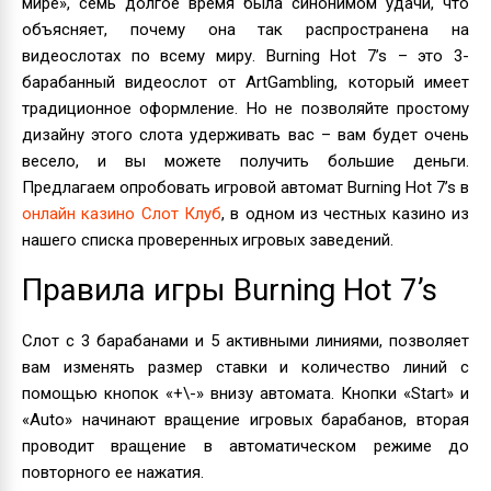
мире», семь долгое время была синонимом удачи, что
объясняет, почему она так распространена на
видеослотах по всему миру. Burning Hot 7’s – это 3-
барабанный видеослот от ArtGambling, который имеет
традиционное оформление. Но не позволяйте простому
дизайну этого слота удерживать вас – вам будет очень
весело, и вы можете получить большие деньги.
Предлагаем опробовать игровой автомат Burning Hot 7’s в
онлайн казино Слот Клуб
, в одном из честных казино из
нашего списка проверенных игровых заведений.
Правила игры Burning Hot 7’s
Слот с 3 барабанами и 5 активными линиями, позволяет
вам изменять размер ставки и количество линий с
помощью кнопок «+\-» внизу автомата. Кнопки «Start» и
«Auto» начинают вращение игровых барабанов, вторая
проводит вращение в автоматическом режиме до
повторного ее нажатия.