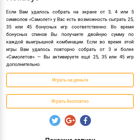
Если Вам удалось собрать на экране от 3, 4 или 5
символов «Самолет» у Вас есть возможность сыграть 25,
35 или 45 бонусных игр соответственно. Во время
бонусных спинов Вы получаете двойную сумму по
каждой выигрышной комбинации. Если во время этой
игры Вам удалось повторно собрать от 3 и более
«Самолетов» — Вы активируете ещё 25, 35 или 45 игр
дополнительно.
Играть на деньги
Играть бесплатно