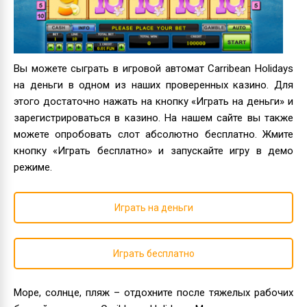
Вы можете сыграть в игровой автомат Carribean Holidays
на деньги в одном из наших проверенных казино. Для
этого достаточно нажать на кнопку «Играть на деньги» и
зарегистрироваться в казино. На нашем сайте вы также
можете опробовать слот абсолютно бесплатно. Жмите
кнопку «Играть бесплатно» и запускайте игру в демо
режиме.
Играть на деньги
Играть бесплатно
Море, солнце, пляж – отдохните после тяжелых рабочих