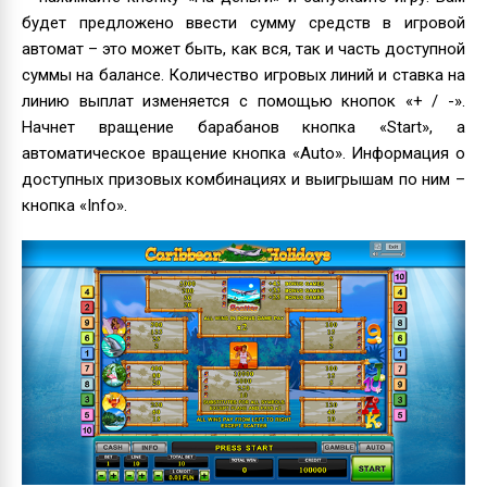
будет предложено ввести сумму средств в игровой
автомат – это может быть, как вся, так и часть доступной
суммы на балансе. Количество игровых линий и ставка на
линию выплат изменяется с помощью кнопок «+ / -».
Начнет вращение барабанов кнопка «Start», а
автоматическое вращение кнопка «Auto». Информация о
доступных призовых комбинациях и выигрышам по ним –
кнопка «Info».