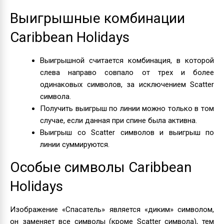
Выигрышные комбинации
Caribbean Holidays
Выигрышной считается комбинация, в которой
слева направо совпало от трех и более
одинаковых символов, за исключением Scatter
символа.
Получить выигрыш по линии можно только в том
случае, если данная при спине была активна.
Выигрыш со Scatter символов и выигрыш по
линии суммируются.
Особые символы Caribbean
Holidays
Изображение «Спасатель» является «диким» символом,
он заменяет все символы (кроме Scatter символа), тем