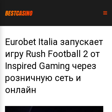
Eurobet Italia запускает
игру Rush Football 2 от
Inspired Gaming через
розничную сеть и
онлайн