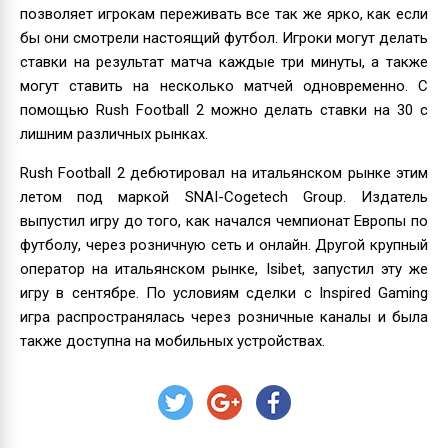
позволяет игрокам переживать все так же ярко, как если
бы они смотрели настоящий футбол. Игроки могут делать
ставки на результат матча каждые три минуты, а также
могут ставить на несколько матчей одновременно. С
помощью Rush Football 2 можно делать ставки на 30 с
лишним различных рынках.
Rush Football 2 дебютировал на итальянском рынке этим
летом под маркой SNAI-Cogetech Group. Издатель
выпустил игру до того, как начался чемпионат Европы по
футболу, через розничную сеть и онлайн. Другой крупный
оператор на итальянском рынке, Isibet, запустил эту же
игру в сентябре. По условиям сделки с Inspired Gaming
игра распространялась через розничные каналы и была
также доступна на мобильных устройствах.