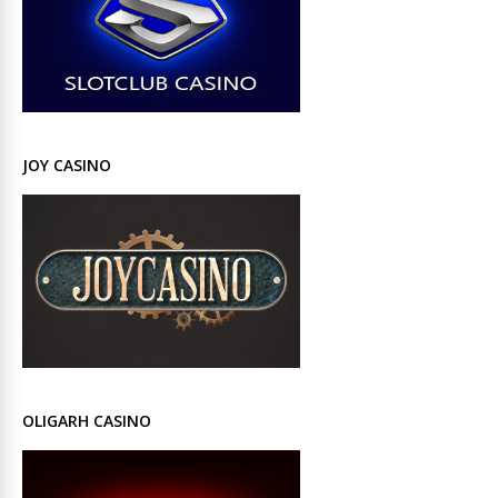
JOY CASINO
OLIGARH CASINO