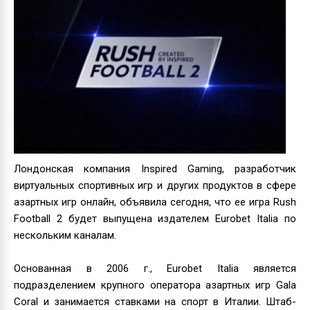
Лондонская компания Inspired Gaming, разработчик
виртуальных спортивных игр и других продуктов в сфере
азартных игр онлайн, объявила сегодня, что ее игра Rush
Football 2 будет выпущена издателем Eurobet Italia по
нескольким каналам.
Основанная в 2006 г., Eurobet Italia является
подразделением крупного оператора азартных игр Gala
Coral и занимается ставками на спорт в Италии. Штаб-