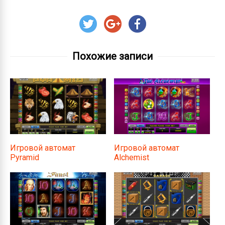
Похожие записи
Игровой автомат
Игровой автомат
Pyramid
Alchemist