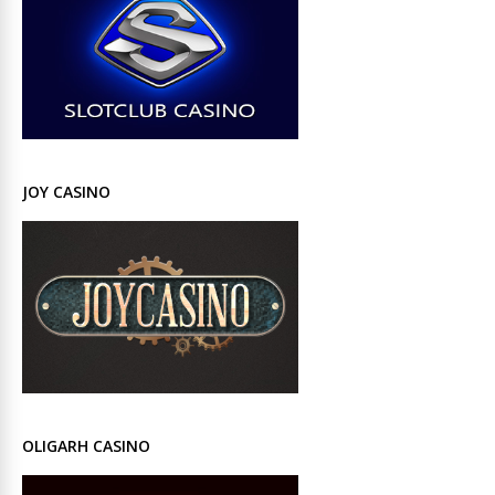
JOY CASINO
OLIGARH CASINO