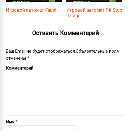
Игровой автомат Faust
Игровой автомат Pit Stop
Garage
Оставить Комментарий
Ваш Email не будет отображаться.Объязательные поля
отмечены
*
Комментарий
Имя
*