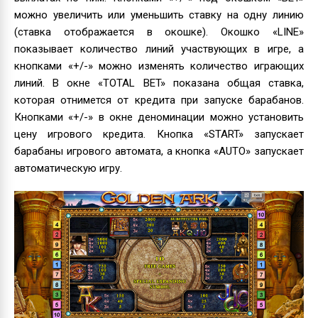
можно увеличить или уменьшить ставку на одну линию
(ставка отображается в окошке). Окошко «LINE»
показывает количество линий участвующих в игре, а
кнопками «+/-» можно изменять количество играющих
линий. В окне «TOTAL BET» показана общая ставка,
которая отнимется от кредита при запуске барабанов.
Кнопками «+/-» в окне деноминации можно установить
цену игрового кредита. Кнопка «START» запускает
барабаны игрового автомата, а кнопка «AUTO» запускает
автоматическую игру.