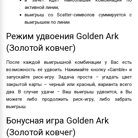
в зачет идет наибольшая комбинация по
активной линии;
выигрыш со Scatter-символов суммируется с
выигрышем по линии.
Режим удвоения Golden Ark
(Золотой ковчег)
После каждой выигрышной комбинации у Вас есть
возможность её удвоить. Нажимайте кнопку «Gamble» и
запускайте риск-игру. Задача проста – угадать цвет
закрытой карты – черный или красный, варианта всего
два. В случае удачи – Ваш выигрыш удвоится, а Вы
можете либо продолжить риск-игру, либо забрать
выигрыш.
Бонусная игра Golden Ark
(Золотой ковчег)