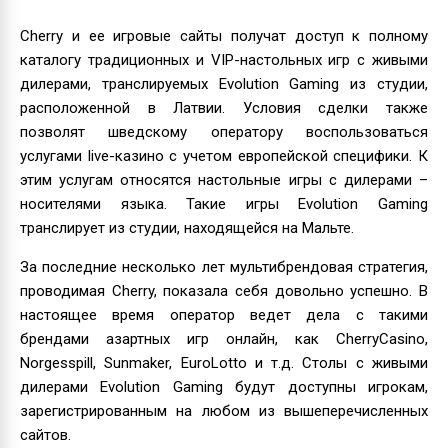
Cherry и ее игровые сайты получат доступ к полному
каталогу традиционных и VIP-настольных игр с живыми
дилерами, транслируемых Evolution Gaming из студии,
расположенной в Латвии. Условия сделки также
позволят шведскому оператору воспользоваться
услугами live-казино с учетом европейской специфики. К
этим услугам относятся настольные игры с дилерами –
носителями языка. Такие игры Evolution Gaming
транслирует из студии, находящейся на Мальте.
За последние несколько лет мультибрендовая стратегия,
проводимая Cherry, показала себя довольно успешно. В
настоящее время оператор ведет дела с такими
брендами азартных игр онлайн, как CherryCasino,
Norgesspill, Sunmaker, EuroLotto и т.д. Столы с живыми
дилерами Evolution Gaming будут доступны игрокам,
зарегистрированным на любом из вышеперечисленных
сайтов.