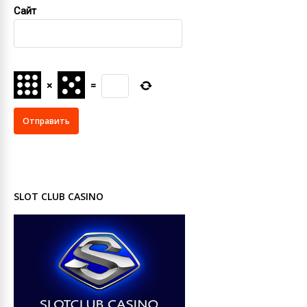
Сайт
×
=
SLOT CLUB CASINO