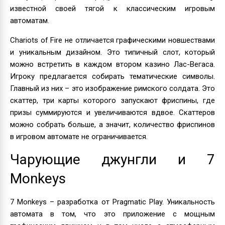
известной своей тягой к классическим игровым
автоматам.
Chariots of Fire не отличается графическими новшествами
и уникальным дизайном. Это типичный слот, который
можно встретить в каждом втором казино Лас-Вегаса.
Игроку предлагается собирать тематические символы.
Главный из них – это изображение римского солдата. Это
скаттер, три карты которого запускают фриспины, где
призы суммируются и увеличиваются вдвое. Скаттеров
можно собрать больше, а значит, количество фриспинов
в игровом автомате не ограничивается.
Чарующие джунгли и 7
Monkeys
7 Monkeys – разработка от Pragmatic Play. Уникальность
автомата в том, что это приложение с мощным