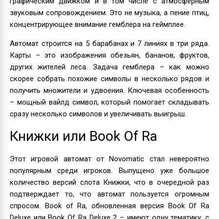
графическим движком и в том числе с атмосферным
звуковым сопровождением. Это не музыка, а пение птиц,
концентрирующее внимание гемблера на геймплее.
Автомат строится на 5 барабанах и 7 линиях в три ряда.
Карты – это изображения обезьян, бананов, фруктов,
других жителей леса. Задача гемблера – как можно
скорее собрать похожие символы в несколько рядов и
получить множители и удвоения. Ключевая особенность
– мощный вайлд символ, который помогает складывать
сразу несколько символов и увеличивать выигрыш.
Книжки или Book Of Ra
Этот игровой автомат от Novomatic стал невероятно
популярным среди игроков. Выпущено уже большое
количество версий слота Книжки, что в очередной раз
подтверждает то, что автомат пользуется огромным
спросом. Book of Ra, обновленная версия Book Of Ra
Deluxe или Book Of Ra Deluxe 2 – имеют одну тематику, с