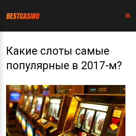
Какие слоты самые
популярные в 2017-м?