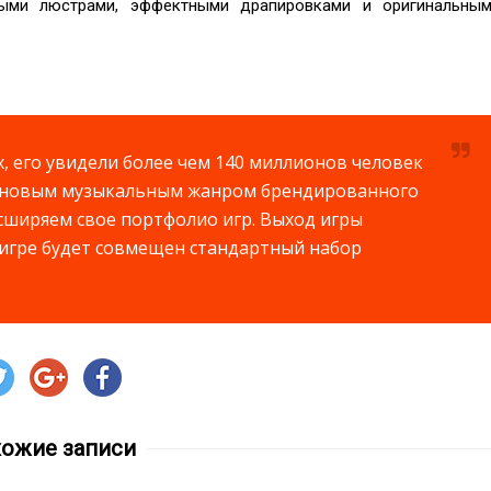
ными люстрами, эффектными драпировками и оригинальны
, его увидели более чем 140 миллионов человек
 с новым музыкальным жанром брендированного
асширяем свое портфолио игр. Выход игры
В игре будет совмещен стандартный набор
ожие записи