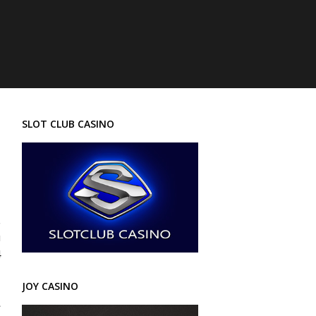
SLOT CLUB CASINO
,
и
4
JOY CASINO
»