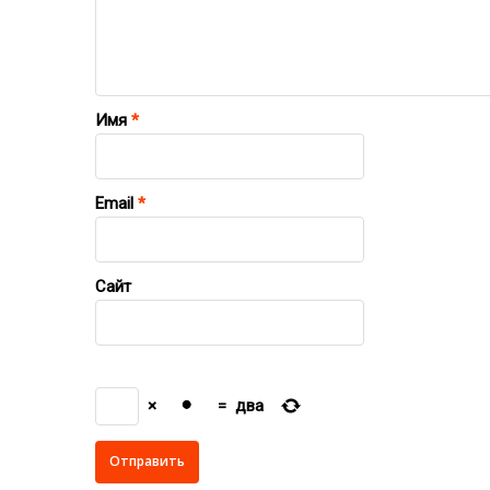
Имя
*
Email
*
Сайт
×
=
два