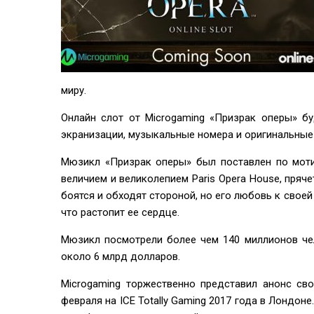
миру.
Онлайн слот от Microgaming «Призрак оперы» бу
экранизации, музыкальные номера и оригинальные
Мюзикл «Призрак оперы» был поставлен по мотив
величием и великолепием Paris Opera House, пряче
боятся и обходят стороной, но его любовь к свое
что растопит ее сердце.
Мюзикл посмотрели более чем 140 миллионов чел
около 6 млрд долларов.
Microgaming торжественно представил анонс сво
февраля на ICE Totally Gaming 2017 года в Лондоне