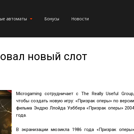
ые автоматы
Бонусы
Новости
ровал новый слот
Microgaming сотрудничает с The Really Useful Group
чтобы создать новую игру: «Призрак оперы» по верси
фильма Эндрю Ллойда Уэббера «Призрак оперы» 200
года.
В экранизации мюзикла 1986 года «Призрак оперы