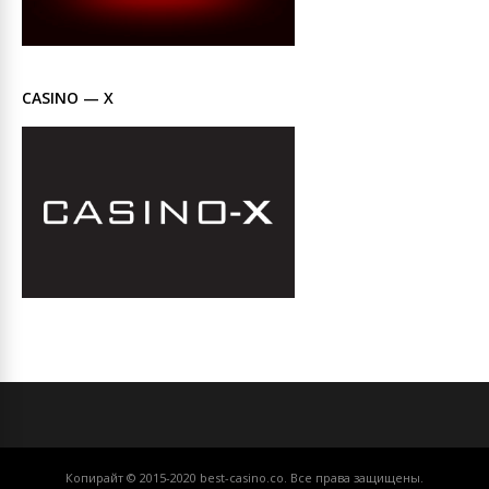
CASINO — X
Копирайт © 2015-2020 best-casino.co. Все права защищены.