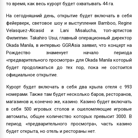
то время, как весь курорт будет охватывать 44 га.
На сегодняшний день, открытие будет включать в себя
фейерверк, световое шоу и выступления Bamboo, Regine
Velasquez-Alcasid и Lani Misalucha, топ-артистов
Филиппин. Takahiro Usui, главный операционный директор
Okada Manila, в интервью GGRAsia заявил, что концерт на
Рождество знаменует начало периода
«предварительного просмотра» для Okada Manila который
будет продолжаться до тех пор, пока не состоится
официальное открытие.
Курорт будет включать в себя два крыла отеля с 993
номерами. Также там будет несколько баров, ресторанов,
магазинов и, конечно же, казино. Казино будет включать
в себя 500 игровых столов и ошеломляющие игровые
автоматы, общее количество которых превысит 3000. В
период «предварительного просмотра», часть казино
будет открыта, но отель и рестораны нет.