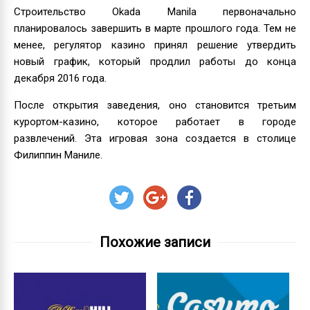
Строительство Okada Manila первоначально
планировалось завершить в марте прошлого года. Тем не
менее, регулятор казино принял решение утвердить
новый график, который продлил работы до конца
декабря 2016 года.
После открытия заведения, оно становится третьим
курортом-казино, которое работает в городе
развлечений. Эта игровая зона создается в столице
Филиппин Маниле.
Похожие записи