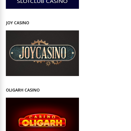
JOY CASINO
OLIGARH CASINO