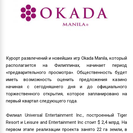
Курорт развлечений и новейших игр Okada Manila, который
располагается на Филиппинах, начинает период
«предварительного просмотра». Общественность будет
иметь возможность оценить предложения казино
начиная с сегодняшнего дня и до официального
торжественного открытия, которое запланировано на
первый квартал следующего года.
Филиал Universal Entertainment Inc., построенный Tiger
Resort и Leisure and Entertainment Inc стоит $ 2,4 млрд. На
первом этапе реализации проекта занято 22 га земли, в