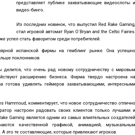
представляет публике захватывающие видеослоты 
видео-бинго.
Из последних новинок, что выпустил Red Rake Gaming
стал игровой автомат Ryan O´Bryan and the Celtic Fairies
же успел стать фаворитом среди потребителей.
лярной испанской фирмы на гемблинг рынке. Она успешн
ольше поклонников.
 делится, что очень рад новому сотрудничеству с мировы
ействуют расширению бизнеса. Фирма твердо настроена н
на готова удивлять геймеров захватывающими, интересным
es Hammoud, комментирует, что новое сотрудничество отличн
ратор настроен радовать своих клиентов только лучшими 
Rake Gaming является одним из самых влиятельных создателе
аются качественной графикой, анимацией, музыкальны
А это те составляющие, которые привлекают игроков.