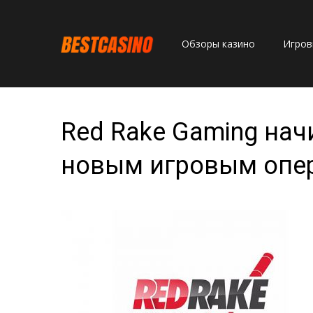
Обзоры казино
Игров
Red Rake Gaming нач
новым игровым опе