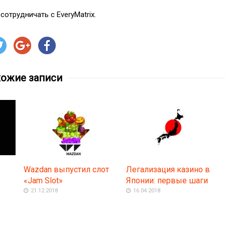
сотрудничать с EveryMatrix.
ожие записи
Wazdan выпустил слот
Легализация казино в
«Jam Slot»
Японии: первые шаги
21.12.2018
16.04.2018