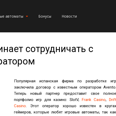
ые автоматы
Бонусы
Новости
инает сотрудничать с
ратором
Популярная испанская фирма по разработке иг
заключила договор с известным оператором Avento
Теперь новый партнер предоставит свое полно
портфолио игр для казино: SlotV,
Frank Casino
,
Drif
Casino
. Этот оператор хорошо известен в круга
геймеров, которые любят игровые автоматы, так ка