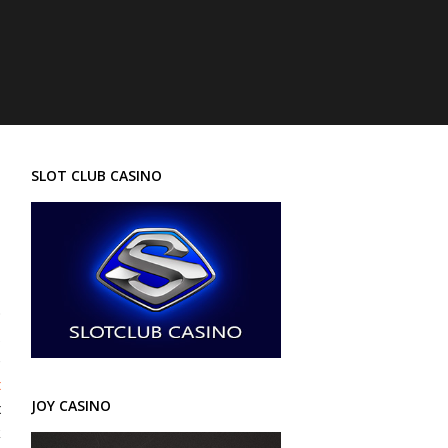
SLOT CLUB CASINO
р
.
е
t
JOY CASINO
х
к