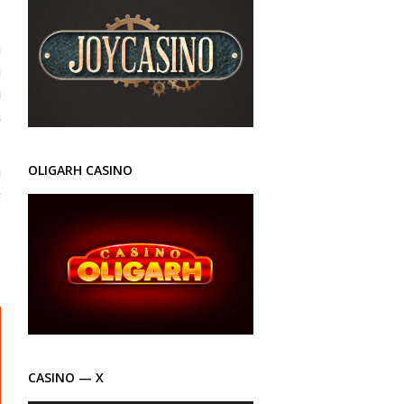
н
й
l
а
OLIGARH CASINO
я
с
ь
CASINO — X