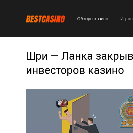
Обзоры казино
Игров
Шри — Ланка закрыв
инвесторов казино