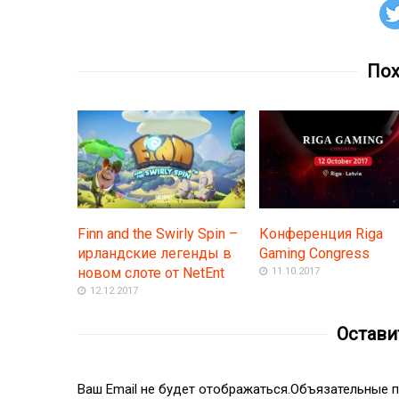
Пох
Finn and the Swirly Spin –
Конференция Riga
ирландские легенды в
Gaming Congress
новом слоте от NetEnt
11.10.2017
12.12.2017
Остави
Ваш Email не будет отображаться.Объязательные 