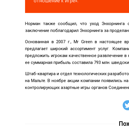
отношение к игре».
Норман также сообщил, что уход Энхорнинга 
заключение поблагодарил Энхорнинга за проделан
Основанная в 2007 г., Mr Green в настоящее 
предлагает широкий ассортимент услуг. Компан
предложить игрокам качественное развлечение в 
ее суммарная прибыль составила 793 млн. шведски
Штаб-квартира и отдел технологических разработок
на Мальте. В ноябре акции компании появились н
контролирующих азартные игры органов Соединенн
Пох