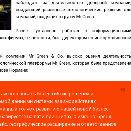
наблюдать за деятельностью дочерней компании
создающей различные технологические решения дл
компаний, входящих в группу Mr Green.
Ранее Густавссон работал с информационным
ьких фирмах, в частности, был директором по информационны
ой компании Mr Green & Co, высоко оценил деятельност
нологической платформы Mr Green, которая была представлен
лова Нормана:
 использовать более гибкие решения и
емой данными системы взаимодействия с
рма дала толчок развитию нашей новой бизнес-
 базируется на пяти принципах, а именно: бренд,
йс, географическое расширение и ответственное