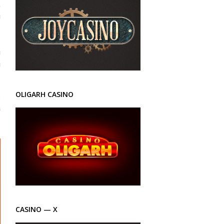
,
я
и
м
OLIGARH CASINO
ь
а
CASINO — X