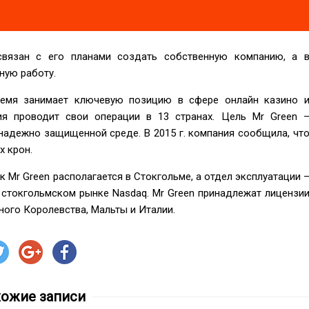
связан с его планами создать собственную компанию, а 
ную работу.
время занимает ключевую позицию в сфере онлайн казино 
ия проводит свои операции в 13 странах. Цель Mr Green 
надежно защищенной среде. В 2015 г. компания сообщила, чт
х крон.
 Mr Green располагается в Стокгольме, а отдел эксплуатации 
а стокгольмском рынке Nasdaq. Mr Green принадлежат лицензи
ого Королевства, Мальты и Италии.
ожие записи