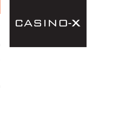
в
и
–
о
–
и