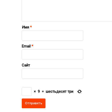
Имя
*
Email
*
Сайт
×
9
=
шестьдесят три