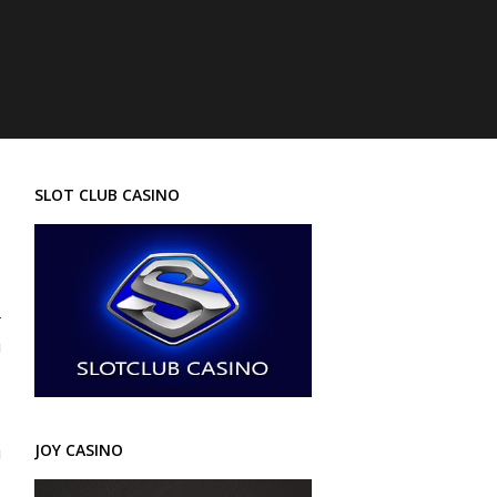
SLOT CLUB CASINO
.
т
м
p
JOY CASINO
и
p