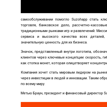
самообслуживании помогло Suzohapp стать клю
торговля, банковское дело, рассчетно-кассовы
традиционными рынками игр и развлечений. Мисси
сервиса и высокого качества всех деталей,
значительную ценность для их бизнеса.
Значок, представленный внутри логотипа, обозна
клиентов через ключевые концепции: скорость, гиб
как стопка монет, которая олицетворяет концентр
Компания хочет стать мировым лидером на рынке
через инвестиции в людей и инновации. Таким об
по всему миру.
Метью Браун, президент и финансовый директор S