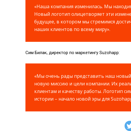
«Наша компания изменилась. Мы находим
Новый логотип олицетворяет эти измене
будущее, в котором мы стремимся достич
наших клиентов по всему миру».
Сим Билак, директор по маркетингу Suzohapp:
«Мы очень рады представить наш новый
новую миссию и цели компании. Их реа
клиентам и качеству работы. Логотип с
истории – начало новой эры для Suzohap