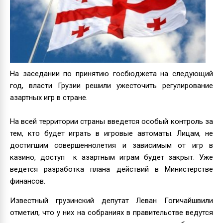
На заседании по принятию госбюджета на следующий
год, власти Грузии решили ужесточить регулирование
азартных игр в стране.
На всей территории страны введется особый контроль за
тем, кто будет играть в игровые автоматы. Лицам, не
достигшим совершеннолетия и зависимым от игр в
казино, доступ к азартным играм будет закрыт. Уже
ведется разработка плана действий в Министерстве
финансов.
Известный грузинский депутат Леван Гогичайшвили
отметил, что у них на собраниях в правительстве ведутся