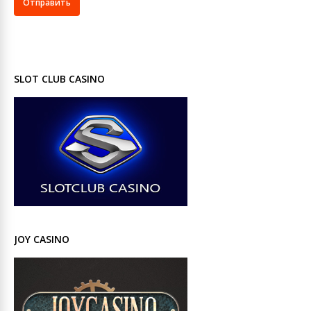
SLOT CLUB CASINO
JOY CASINO