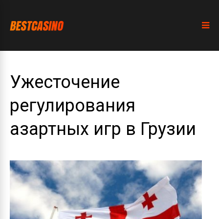
Ужесточение
регулирования
азартных игр в Грузии