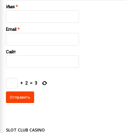
Имя
*
Email
*
Сайт
+
2
=
3
SLOT CLUB CASINO