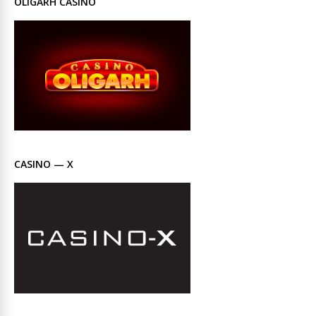
OLIGARH CASINO
CASINO — X