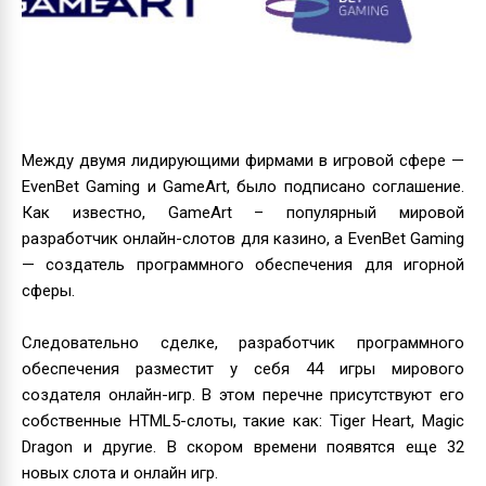
Между двумя лидирующими фирмами в игровой сфере —
EvenBet Gaming и GameArt, было подписано соглашение.
Как известно, GameArt – популярный мировой
разработчик онлайн-слотов для казино, а EvenBet Gaming
— создатель программного обеспечения для игорной
сферы.
Следовательно сделке, разработчик программного
обеспечения разместит у себя 44 игры мирового
создателя онлайн-игр. В этом перечне присутствуют его
собственные HTML5-слоты, такие как: Tiger Heart, Magic
Dragon и другие. В скором времени появятся еще 32
новых слота и онлайн игр.