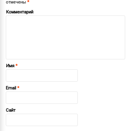
отмечены
*
Комментарий
Имя
*
Email
*
Сайт