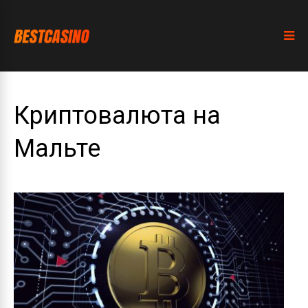
Криптовалюта на
Мальте